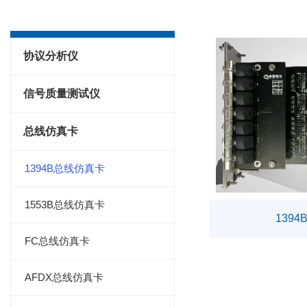
协议分析仪
信号质量测试仪
总线仿真卡
1394B总线仿真卡
1553B总线仿真卡
139
FC总线仿真卡
AFDX总线仿真卡