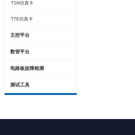
TSN仿真卡
TTE仿真卡
主控平台
数管平台
电路板故障检测
测试工具