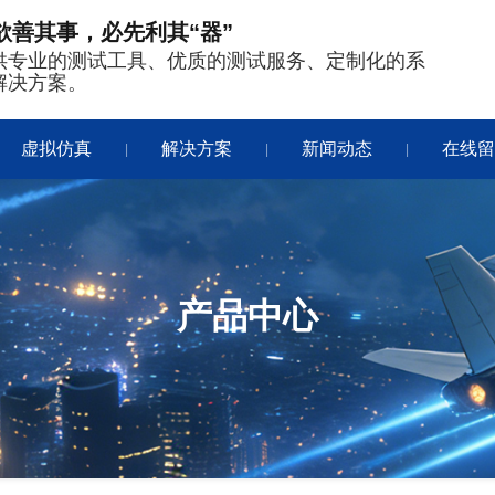
欲善其事，必先利其“器”
供专业的测试工具、优质的测试服务、定制化的系
解决方案。
虚拟仿真
解决方案
新闻动态
在线
|
|
|
产品中心