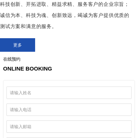
科技创新、开拓进取、精益求精、服务客户的企业宗旨；
入142.45亿元人民币，业务范围涉及国际贸易、海外工程、防务电子、船舶
业务、招标业务、展览广告及现代物流等多个领域。国际贸易是公司的传统
诚信为本、科技为魂、创新致远，竭诚为客户提供优质的
主营业务。
测试方案和满意的服务。
READ MORE >
更多
在线预约
ONLINE BOOKING
家电托运
铁路货运
家电托运就是以家电产品为主要对
铁路货物运输是现代运输主要方式
象的物品及相关信息系统规划、运
之一，也是构成陆上货物运输的两
作和管理过程。
个基本运输方式之一。