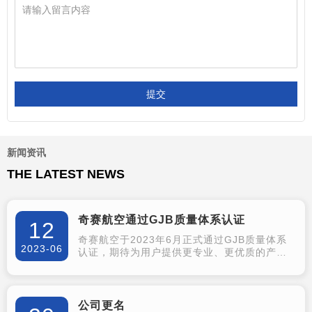
公路运输
整车运输
公路运输是在公路上运送货物的一
整车运输,是指托运人一次托运的货
种运输方式，是交通运输系统的组
物在3吨(含3吨)以上,或虽不足3吨,
成部分之一，主要承担短途货物运
但其性质、体积、形状需要一辆3吨
输。
以上公路货物运输的形式。
提交
货物包装箱
大件设备运输
新闻资讯
货物包装是包装方式的一种，其目
大件运输一般是指大设备的运输配
THE LATEST NEWS
的是保护货物本身质量和数量上的
送。大件是在重量、体积上占有优
完整无损；便于装卸、搬运、堆
势的物品，在运具上，大件物品有
放、运输和理货；对危险品货物包
严格要求，
奇赛航空通过GJB质量体系认证
装还有防止其危害性的作用。
12
奇赛航空于2023年6月正式通过GJB质量体系
2023-06
认证，期待为用户提供更专业、更优质的产品
及服务！
公司更名