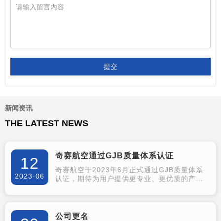
公路运输
整车运输
公路运输是在公路上运送货物的一
整车运输,是指托运人一次托运的货
种运输方式，是交通运输系统的组
物在3吨(含3吨)以上,或虽不足3吨,
成部分之一，主要承担短途货物运
但其性质、体积、形状需要一辆3吨
输。
以上公路货物运输的形式。
提交
货物包装箱
大件设备运输
新闻资讯
货物包装是包装方式的一种，其目
大件运输一般是指大设备的运输配
THE LATEST NEWS
的是保护货物本身质量和数量上的
送。大件是在重量、体积上占有优
完整无损；便于装卸、搬运、堆
势的物品，在运具上，大件物品有
放、运输和理货；对危险品货物包
严格要求，
奇赛航空通过GJB质量体系认证
装还有防止其危害性的作用。
12
奇赛航空于2023年6月正式通过GJB质量体系
2023-06
认证，期待为用户提供更专业、更优质的产品
及服务！
公司更名