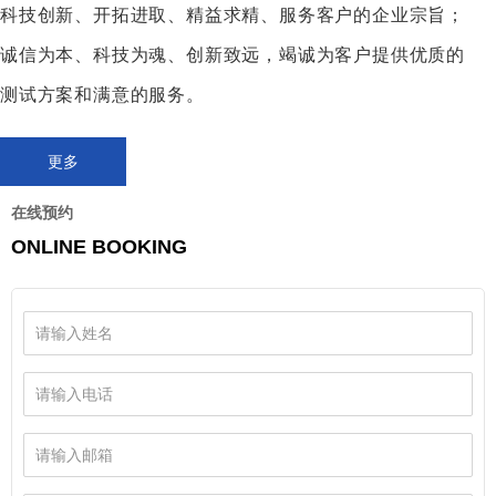
科技创新、开拓进取、精益求精、服务客户的企业宗旨；
入142.45亿元人民币，业务范围涉及国际贸易、海外工程、防务电子、船舶
业务、招标业务、展览广告及现代物流等多个领域。国际贸易是公司的传统
诚信为本、科技为魂、创新致远，竭诚为客户提供优质的
主营业务。
测试方案和满意的服务。
READ MORE >
更多
在线预约
ONLINE BOOKING
家电托运
铁路货运
家电托运就是以家电产品为主要对
铁路货物运输是现代运输主要方式
象的物品及相关信息系统规划、运
之一，也是构成陆上货物运输的两
作和管理过程。
个基本运输方式之一。